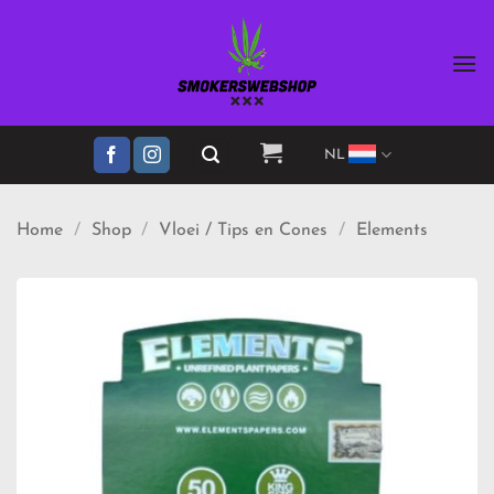
Ga
naar
inhoud
NL
Home
/
Shop
/
Vloei / Tips en Cones
/
Elements