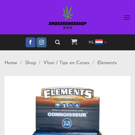
Ga
naar
inhoud
NL
Home
/
Shop
/
Vloei / Tips en Cones
/
Elements