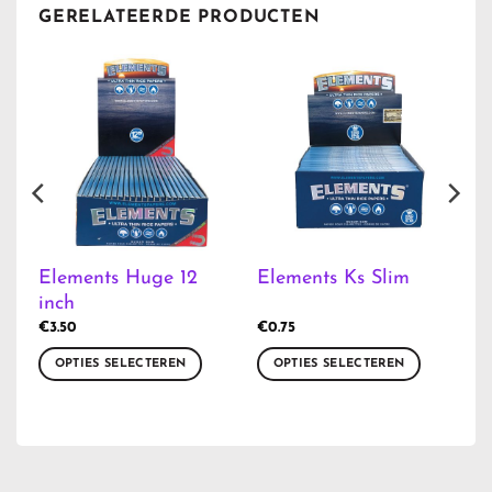
GERELATEERDE PRODUCTEN
Elements Huge 12
Elements Ks Slim
inch
€
3.50
€
0.75
OPTIES SELECTEREN
OPTIES SELECTEREN
Dit
Dit
product
product
heeft
heeft
meerdere
meerdere
variaties.
variaties.