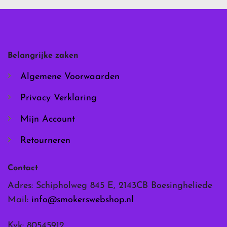
Deze
Deze
optie
optie
kan
kan
gekozen
gekozen
worden
worden
Belangrijke zaken
op
op
de
de
Algemene Voorwaarden
productpagina
productpagina
Privacy Verklaring
Mijn Account
Retourneren
Contact
Adres: Schipholweg 845 E, 2143CB Boesingheliede
Mail:
info@smokerswebshop.nl
Kvk: 80545912