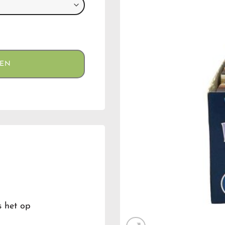
GEN
s het op