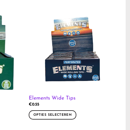
Elements Wide Tips
€
0.55
OPTIES SELECTEREN
Dit
product