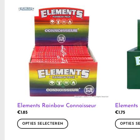
Elements Rainbow Connoisseur
Elements
€
1.85
€
1.75
OPTIES SELECTEREN
OPTIES S
Dit
Dit
product
product