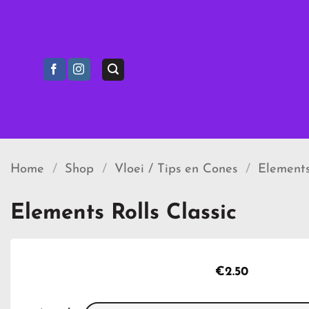
Ga
naar
inhoud
Home
/
Shop
/
Vloei / Tips en Cones
/
Element
Elements Rolls Classic
€
2.50