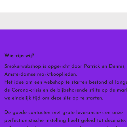
heeft
meerdere
variaties.
Deze
optie
kan
gekozen
worden
Wie zijn wij?
op
de
Smokerwebshop is opgericht door Patrick en Dennis,
ina
productpagina
Amsterdamse marktkooplieden.
Het idee om een webshop te starten bestond al lang
de Corona-crisis en de bijbehorende stilte op de ma
we eindelijk tijd om deze site op te starten.
De goede contacten met grote leveranciers en onze
perfectionistische instelling heeft geleid tot deze site