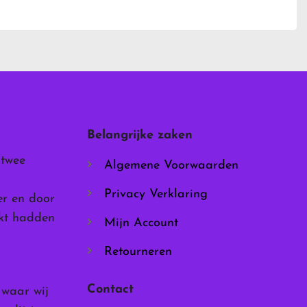
heeft
meerdere
variaties.
Deze
optie
kan
gekozen
worden
Belangrijke zaken
op
de
 twee
Algemene Voorwaarden
productpagina
Privacy Verklaring
er en door
rkt hadden
Mijn Account
Retourneren
Contact
, waar wij