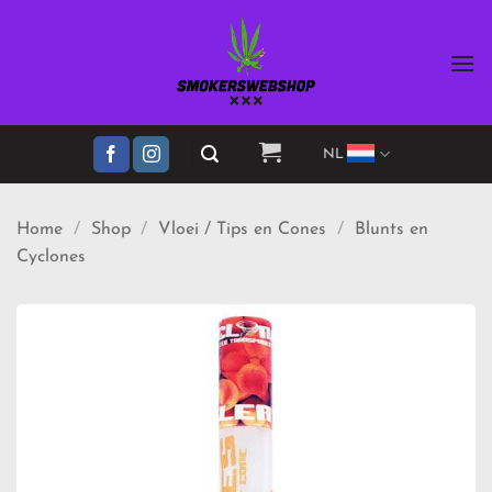
Ga
naar
inhoud
NL
Home
/
Shop
/
Vloei / Tips en Cones
/
Blunts en
Cyclones