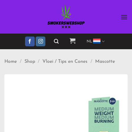
Ga
naar
inhoud
NL
Home
/
Shop
/
Vloei / Tips en Cones
/
Mascotte