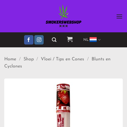
Ga
naar
inhoud
NL
Home
/
Shop
/
Vloei / Tips en Cones
/
Blunts en
Cyclones