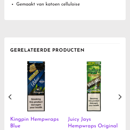
Gemaakt van katoen celluloise
GERELATEERDE PRODUCTEN
e
Kingpin Hempwraps
Juicy Jays
Blue
Hempwraps Original