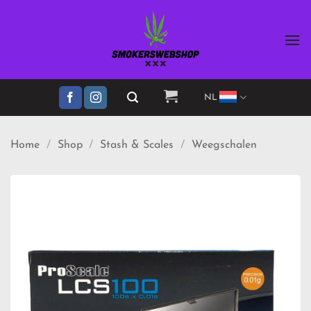
Ga
naar
inhoud
NL
Home
/
Shop
/
Stash & Scales
/
Weegschalen