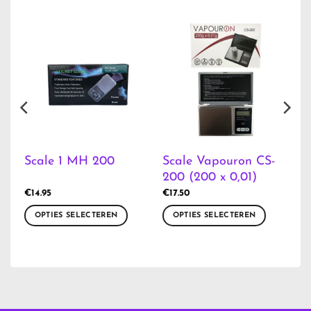
Scale Vapouron CS-
Scale 1 MH 200
200 (200 x 0,01)
€
14.95
€
17.50
OPTIES SELECTEREN
OPTIES SELECTEREN
Dit
Dit
product
product
heeft
heeft
meerdere
meerdere
variaties.
variaties.
Deze
Deze