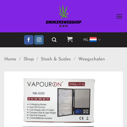
Ga
naar
inhoud
NL
Home
/
Shop
/
Stash & Scales
/
Weegschalen