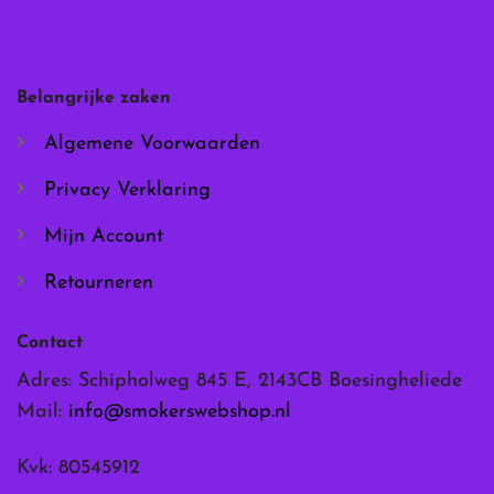
optie
optie
kan
kan
gekozen
gekozen
worden
worden
Belangrijke zaken
op
op
de
de
Algemene Voorwaarden
productpagina
productpagina
Privacy Verklaring
Mijn Account
Retourneren
Contact
Adres: Schipholweg 845 E, 2143CB Boesingheliede
Mail:
info@smokerswebshop.nl
Kvk: 80545912