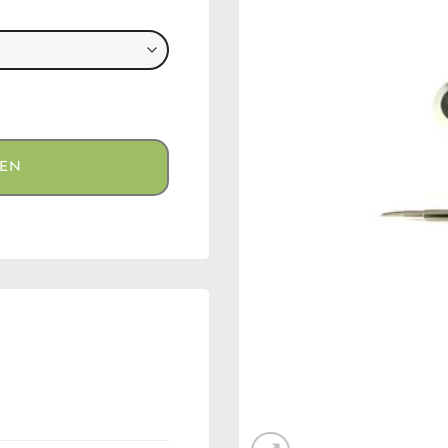
ier) aantal
GEN