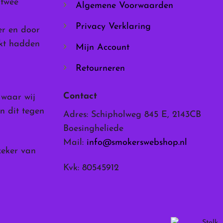
 twee
Algemene Voorwaarden
productpagina
Privacy Verklaring
er en door
rkt hadden
Mijn Account
Retourneren
Contact
, waar wij
n dit tegen
Adres: Schipholweg 845 E, 2143CB
Boesingheliede
Mail:
info@smokerswebshop.nl
zeker van
Kvk: 80545912