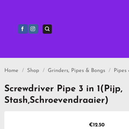
Ga
naar
inhoud
Home
/
Shop
/
Grinders, Pipes & Bongs
/
Pipes 
Screwdriver Pipe 3 in 1(Pijp,
Stash,Schroevendraaier)
€
12.50