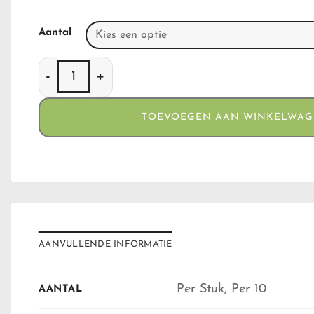
Aantal
Screwdriver Pipe 3 in 1(Pijp, Stash,Schroevendraa
TOEVOEGEN AAN WINKELWA
AANVULLENDE INFORMATIE
Per Stuk, Per 10
AANTAL