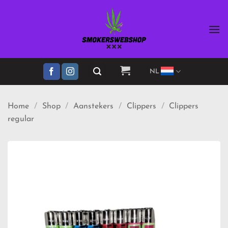
Ga
naar
inhoud
NL
Home
/
Shop
/
Aanstekers
/
Clippers
/
Clippers
regular