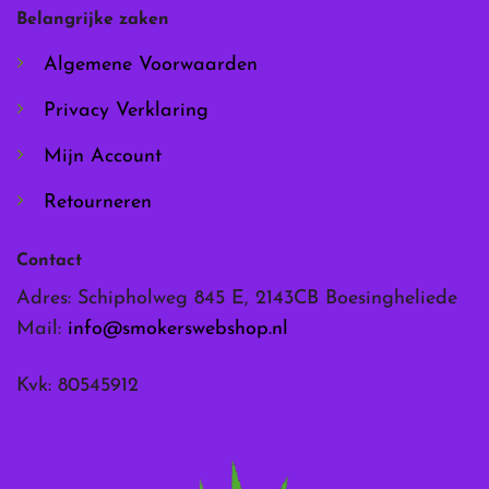
worden
worden
Belangrijke zaken
op
op
de
de
Algemene Voorwaarden
productpagina
productpagina
Privacy Verklaring
Mijn Account
Retourneren
Contact
Adres: Schipholweg 845 E, 2143CB Boesingheliede
Mail:
info@smokerswebshop.nl
Kvk: 80545912