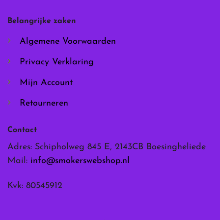
gekozen
gekozen
worden
worden
Belangrijke zaken
op
op
de
de
Algemene Voorwaarden
productpagina
productpagina
Privacy Verklaring
Mijn Account
Retourneren
Contact
Adres: Schipholweg 845 E, 2143CB Boesingheliede
Mail:
info@smokerswebshop.nl
Kvk: 80545912