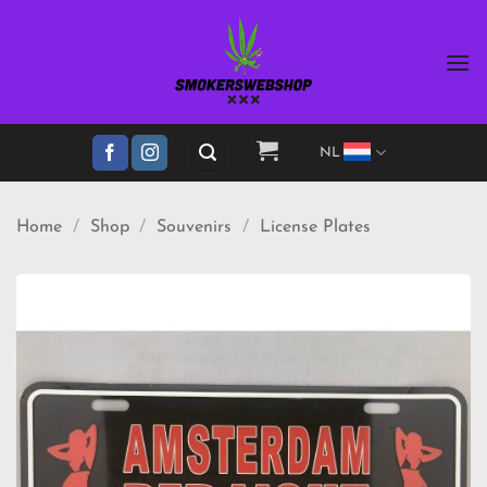
Ga
naar
inhoud
NL
Home
/
Shop
/
Souvenirs
/
License Plates