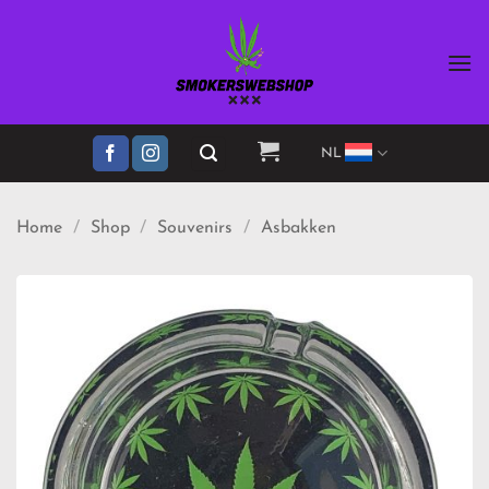
Ga
naar
inhoud
NL
Home
/
Shop
/
Souvenirs
/
Asbakken