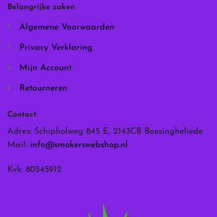
worden
worden
Belangrijke zaken
op
op
de
de
Algemene Voorwaarden
productpagina
productpagina
Privacy Verklaring
Mijn Account
Retourneren
Contact
Adres: Schipholweg 845 E, 2143CB Boesingheliede
Mail:
info@smokerswebshop.nl
Kvk: 80545912