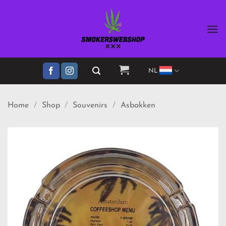
Ga
naar
inhoud
NL
Home
/
Shop
/
Souvenirs
/
Asbakken