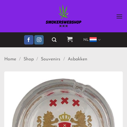
Ga
naar
inhoud
NL
Home
/
Shop
/
Souvenirs
/
Asbakken