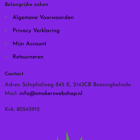
worden
worden
Belangrijke zaken
op
op
de
de
Algemene Voorwaarden
productpagina
productpagina
Privacy Verklaring
Mijn Account
Retourneren
Contact
Adres: Schipholweg 845 E, 2143CB Boesingheliede
Mail:
info@smokerswebshop.nl
Kvk: 80545912