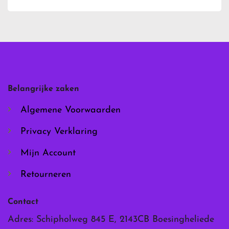
heeft
heeft
meerdere
meerdere
variaties.
variaties.
Deze
Deze
optie
optie
kan
kan
gekozen
gekozen
worden
worden
Belangrijke zaken
op
op
de
de
Algemene Voorwaarden
productpagina
productpagina
Privacy Verklaring
Mijn Account
Retourneren
Contact
Adres: Schipholweg 845 E, 2143CB Boesingheliede