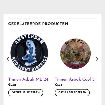
GERELATEERDE PRODUCTEN
3
Tinnen Asbak ML 24
Tinnen Asbak Cool 5
€
2.25
€
1.75
OPTIES SELECTEREN
OPTIES SELECTEREN
Dit
Dit
product
product