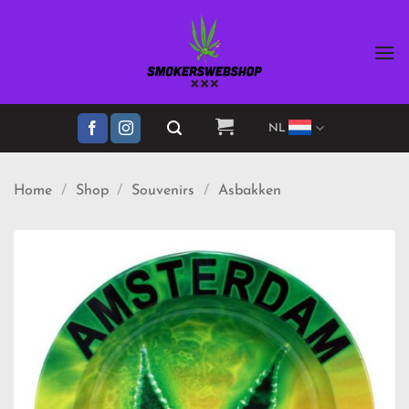
Ga
naar
inhoud
NL
Home
/
Shop
/
Souvenirs
/
Asbakken