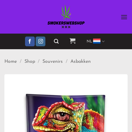
Ga
naar
inhoud
NL
Home
/
Shop
/
Souvenirs
/
Asbakken