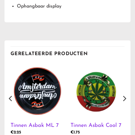
Ophangbaar display
GERELATEERDE PRODUCTEN
4
Tinnen Asbak ML 7
Tinnen Asbak Cool 7
€
2.25
€
1.75