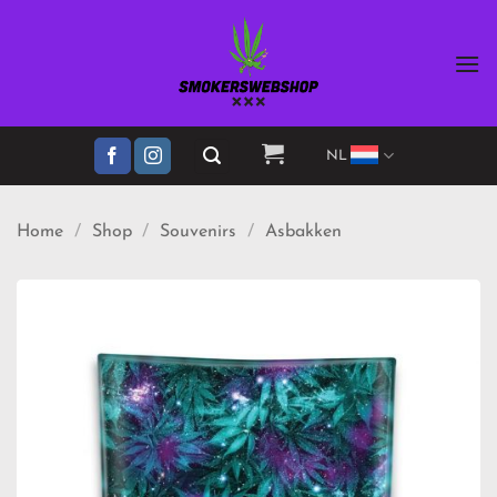
Ga
naar
inhoud
NL
Home
/
Shop
/
Souvenirs
/
Asbakken