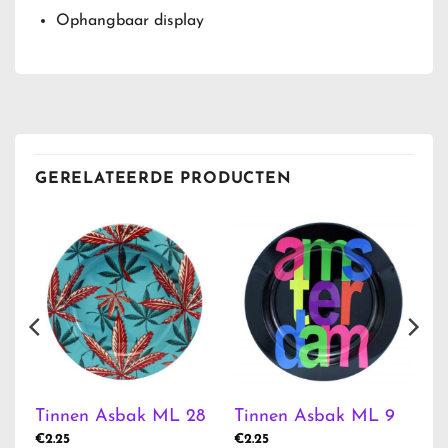
Ophangbaar display
GERELATEERDE PRODUCTEN
0
Tinnen Asbak ML 28
Tinnen Asbak ML 9
€
2.25
€
2.25