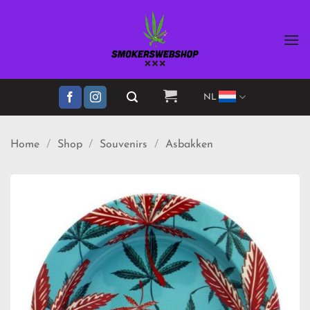
Ga
naar
inhoud
NL
Home
/
Shop
/
Souvenirs
/
Asbakken