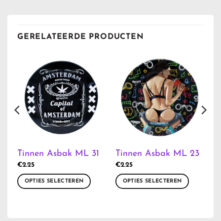
GERELATEERDE PRODUCTEN
4
Tinnen Asbak ML 31
Tinnen Asbak ML 23
€
2.25
€
2.25
OPTIES SELECTEREN
OPTIES SELECTEREN
Dit
Dit
product
product
heeft
heeft