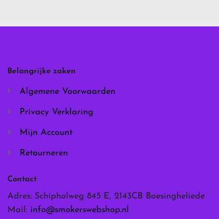
meerdere
meerdere
variaties.
variaties.
Deze
Deze
optie
optie
kan
kan
gekozen
gekozen
worden
worden
Belangrijke zaken
op
op
de
de
Algemene Voorwaarden
productpagina
productpagina
Privacy Verklaring
Mijn Account
Retourneren
Contact
Adres: Schipholweg 845 E, 2143CB Boesingheliede
Mail:
info@smokerswebshop.nl