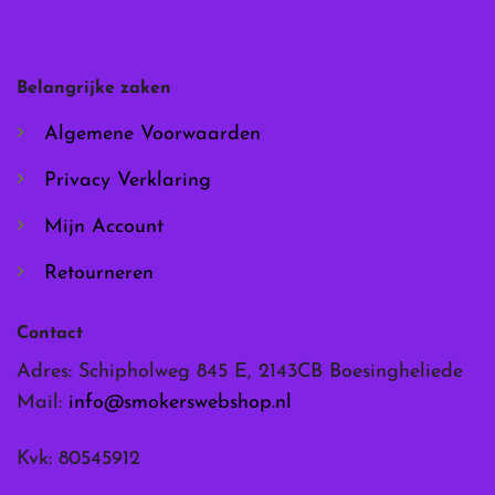
optie
optie
kan
kan
gekozen
gekozen
worden
worden
Belangrijke zaken
op
op
de
de
Algemene Voorwaarden
productpagina
productpagina
Privacy Verklaring
Mijn Account
Retourneren
Contact
Adres: Schipholweg 845 E, 2143CB Boesingheliede
Mail:
info@smokerswebshop.nl
Kvk: 80545912