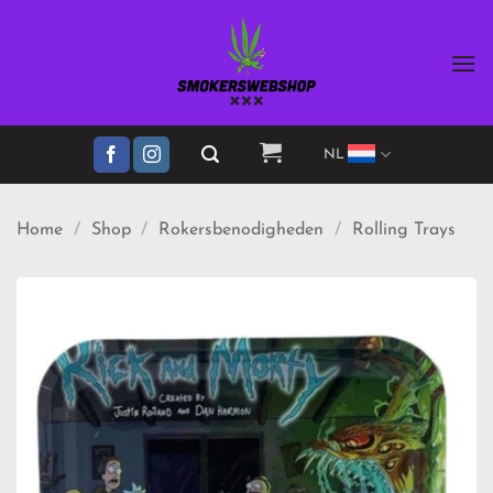
Ga
naar
inhoud
NL
Home
/
Shop
/
Rokersbenodigheden
/
Rolling Trays