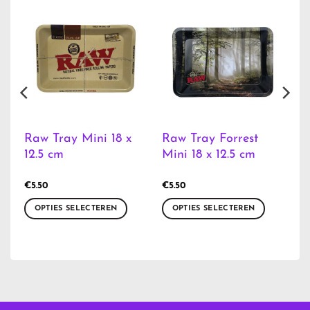
Raw Tray Mini 18 x
Raw Tray Forrest
12.5 cm
Mini 18 x 12.5 cm
€
5.50
€
5.50
OPTIES SELECTEREN
OPTIES SELECTEREN
Dit
Dit
product
product
heeft
heeft
meerdere
meerdere
variaties.
variaties.
Deze
Deze