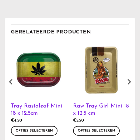
GERELATEERDE PRODUCTEN
Tray Rastaleaf Mini
Raw Tray Girl Mini 18
18 x 12.5cm
x 12.5 cm
€
4.50
€
5.50
OPTIES SELECTEREN
OPTIES SELECTEREN
Dit
Dit