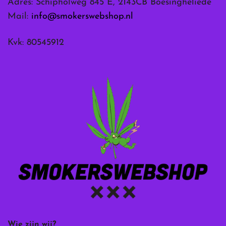
Adres: Schipholweg 845 E, 2143CB Boesingheliede
Mail:
info@smokerswebshop.nl
Kvk: 80545912
Wie zijn wij?