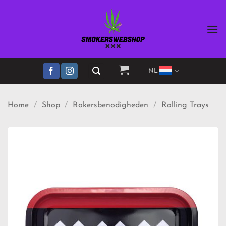
Ga
naar
inhoud
NL
Home
/
Shop
/
Rokersbenodigheden
/
Rolling Trays