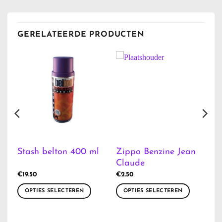
GERELATEERDE PRODUCTEN
Zippo Benzine Jean
Stash belton 400 ml
Claude
€
19.50
€
2.50
OPTIES SELECTEREN
OPTIES SELECTEREN
Dit
Dit
product
product