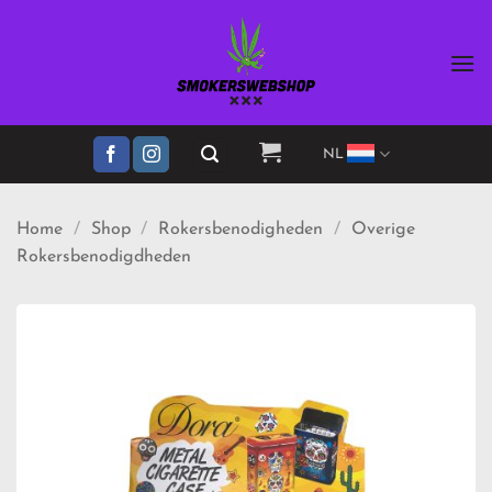
Ga
naar
inhoud
NL
Home
/
Shop
/
Rokersbenodigheden
/
Overige
Rokersbenodigdheden