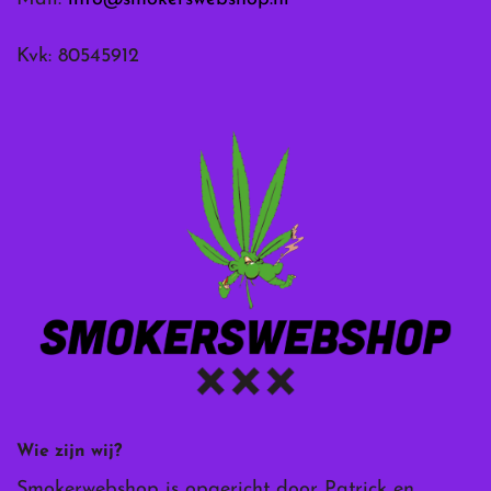
Kvk: 80545912
Wie zijn wij?
Smokerwebshop is opgericht door Patrick en