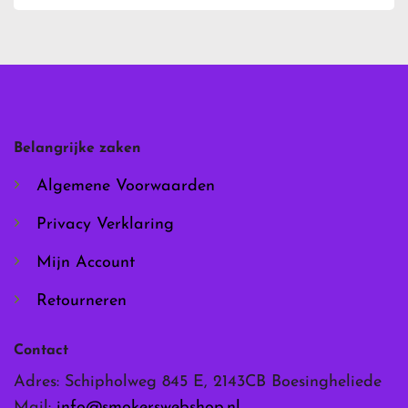
heeft
heeft
meerdere
meerdere
variaties.
variaties.
Deze
Deze
optie
optie
kan
kan
gekozen
gekozen
worden
worden
Belangrijke zaken
op
op
de
de
Algemene Voorwaarden
productpagina
productpagina
Privacy Verklaring
Mijn Account
Retourneren
Contact
Adres: Schipholweg 845 E, 2143CB Boesingheliede
Mail:
info@smokerswebshop.nl