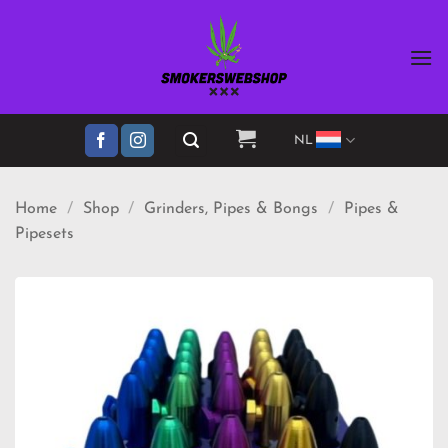
Ga
naar
inhoud
NL
Home
/
Shop
/
Grinders, Pipes & Bongs
/
Pipes &
Pipesets