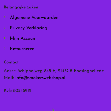
worden
worden
Belangrijke zaken
op
op
de
de
Algemene Voorwaarden
productpagina
productpagina
Privacy Verklaring
Mijn Account
Retourneren
Contact
Adres: Schipholweg 845 E, 2143CB Boesingheliede
Mail:
info@smokerswebshop.nl
Kvk: 80545912