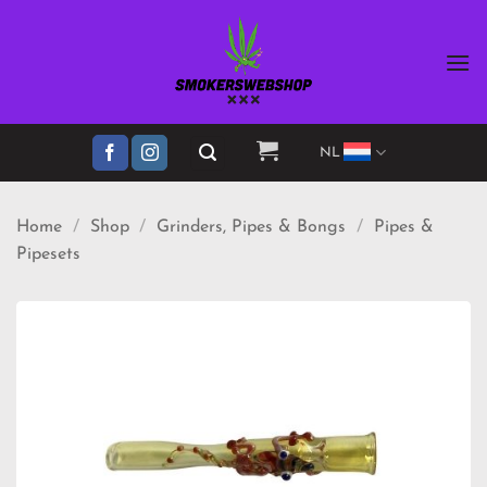
Ga
naar
inhoud
NL
Home
/
Shop
/
Grinders, Pipes & Bongs
/
Pipes &
Pipesets