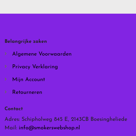
variaties.
variaties.
Deze
Deze
optie
optie
kan
kan
gekozen
gekozen
worden
worden
Belangrijke zaken
op
op
de
de
Algemene Voorwaarden
productpagina
productpagina
Privacy Verklaring
Mijn Account
Retourneren
Contact
Adres: Schipholweg 845 E, 2143CB Boesingheliede
Mail:
info@smokerswebshop.nl