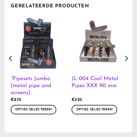
GERELATEERDE PRODUCTEN
“Pipesets Jumbo
JL 004 Cool Metal
(metal pipe and
Pipes XXX 90 mm
screens)
€
2.75
€
3.25
OPTIES SELECTEREN
OPTIES SELECTEREN
Dit
Dit
product
product
heeft
heeft
meerdere
meerdere