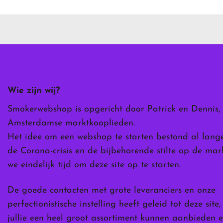
heeft
meerdere
variaties.
Deze
optie
kan
gekozen
worden
Wie zijn wij?
op
de
Smokerwebshop is opgericht door Patrick en Dennis,
ina
productpagina
Amsterdamse marktkooplieden.
Het idee om een webshop te starten bestond al lang
de Corona-crisis en de bijbehorende stilte op de ma
we eindelijk tijd om deze site op te starten.
De goede contacten met grote leveranciers en onze
perfectionistische instelling heeft geleid tot deze site
jullie een heel groot assortiment kunnen aanbieden e