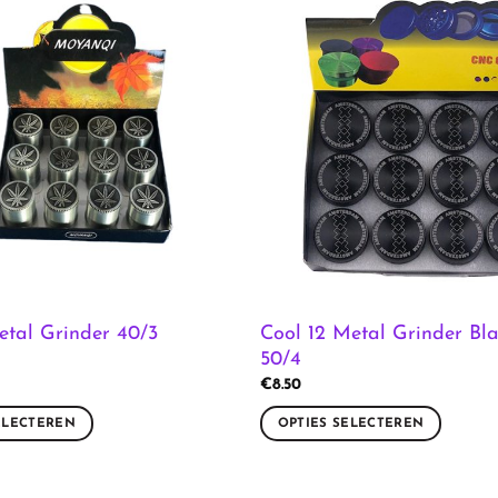
Cool 12 Metal Grinder Bl
etal Grinder 40/3
50/4
€
8.50
ELECTEREN
OPTIES SELECTEREN
Dit
product