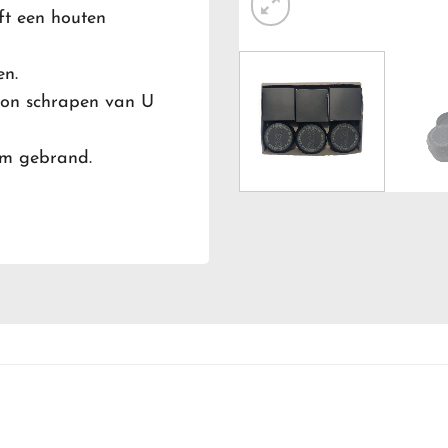
ft een houten
en.
hoon schrapen van U
am gebrand.