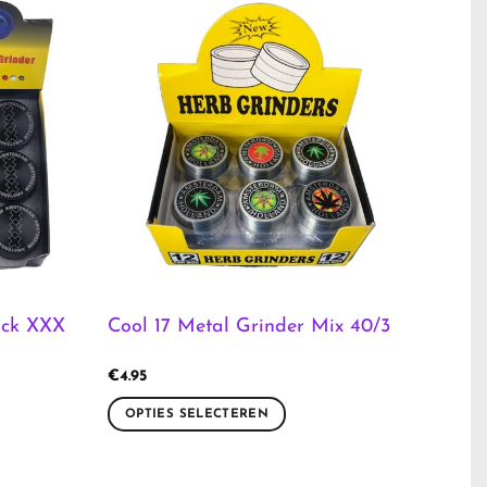
ack XXX
Cool 17 Metal Grinder Mix 40/3
€
4.95
OPTIES SELECTEREN
Dit
product