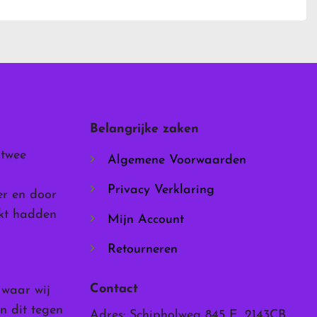
heeft
meerdere
variaties.
Deze
optie
kan
gekozen
worden
Belangrijke zaken
op
de
 twee
Algemene Voorwaarden
productpagina
Privacy Verklaring
er en door
rkt hadden
Mijn Account
Retourneren
Contact
, waar wij
n dit tegen
Adres: Schipholweg 845 E, 2143CB