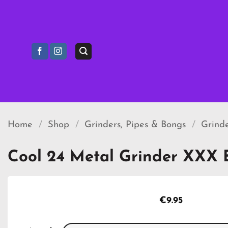
Ga
naar
inhoud
Home
/
Shop
/
Grinders, Pipes & Bongs
/
Grind
Cool 24 Metal Grinder XXX B
€
9.95