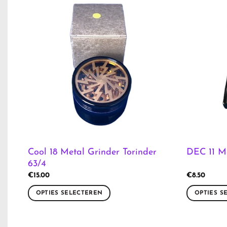
Cool 18 Metal Grinder Torinder
DEC 11 M
63/4
€
15.00
€
8.50
OPTIES SELECTEREN
OPTIES S
Dit
Dit
product
product