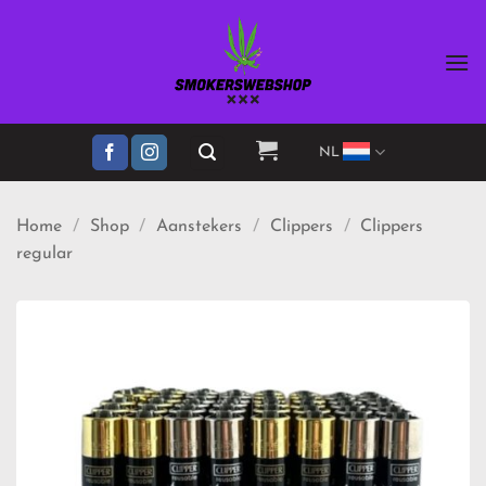
Ga
naar
inhoud
NL
Home
/
Shop
/
Aanstekers
/
Clippers
/
Clippers
regular