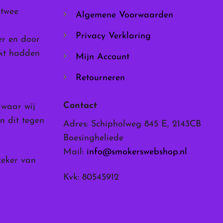
de
 twee
Algemene Voorwaarden
productpagina
Privacy Verklaring
er en door
rkt hadden
Mijn Account
Retourneren
Contact
, waar wij
n dit tegen
Adres: Schipholweg 845 E, 2143CB
Boesingheliede
Mail:
info@smokerswebshop.nl
zeker van
Kvk: 80545912