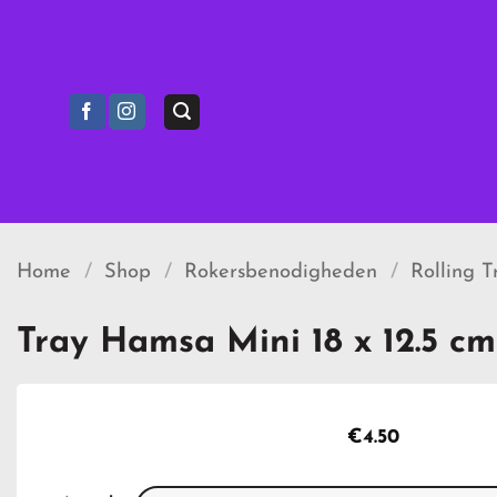
Ga
naar
inhoud
Home
/
Shop
/
Rokersbenodigheden
/
Rolling T
Tray Hamsa Mini 18 x 12.5 cm
€
4.50