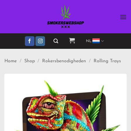
Ga
naar
inhoud
NL
Home
/
Shop
/
Rokersbenodigheden
/
Rolling Trays