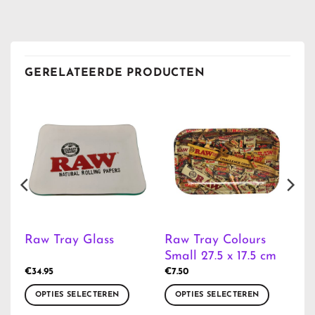
GERELATEERDE PRODUCTEN
Raw Tray Colours
Raw Tray Glass
Small 27.5 x 17.5 cm
€
34.95
€
7.50
OPTIES SELECTEREN
OPTIES SELECTEREN
Dit
Dit