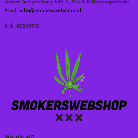
Adres: Schipholweg 845 E, 2143CB Boesingheliede
Mail:
info@smokerswebshop.nl
Kvk: 80545912
Wie zijn wij?