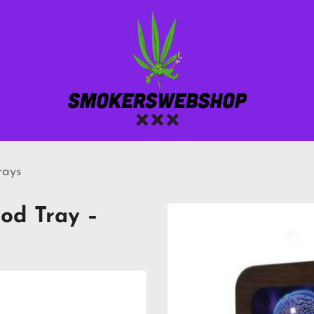
rays
od Tray –