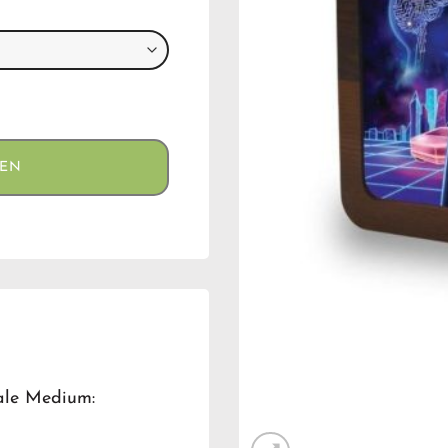
le (Medium) aantal
GEN
ale Medium: