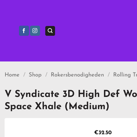
Ga
naar
inhoud
Home
/
Shop
/
Rokersbenodigheden
/
Rolling T
V Syndicate 3D High Def Wo
Space Xhale (Medium)
€
32.50