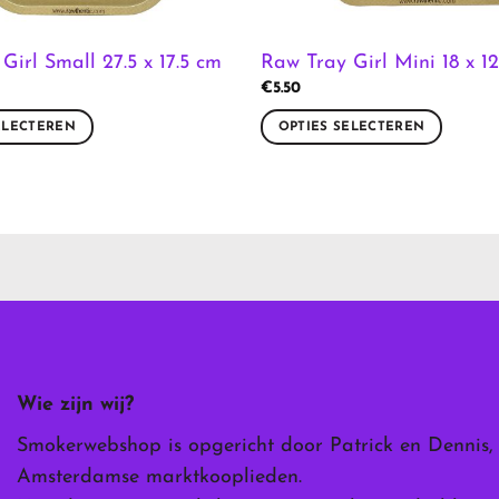
Girl Small 27.5 x 17.5 cm
Raw Tray Girl Mini 18 x 12
€
5.50
ELECTEREN
OPTIES SELECTEREN
Dit
product
heeft
meerdere
variaties.
Deze
optie
kan
gekozen
worden
Wie zijn wij?
op
de
Smokerwebshop is opgericht door Patrick en Dennis,
ina
productpagina
Amsterdamse marktkooplieden.