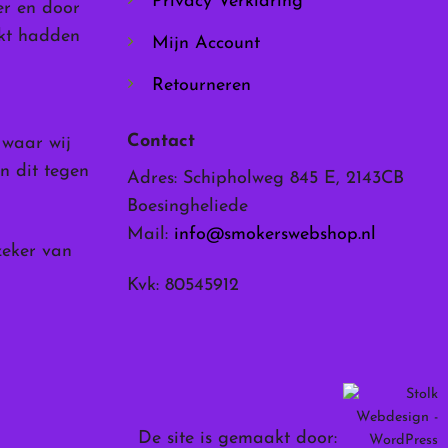
Privacy Verklaring
er en door
rkt hadden
Mijn Account
Retourneren
Contact
, waar wij
n dit tegen
Adres: Schipholweg 845 E, 2143CB
Boesingheliede
Mail:
info@smokerswebshop.nl
zeker van
Kvk: 80545912
De site is gemaakt door: