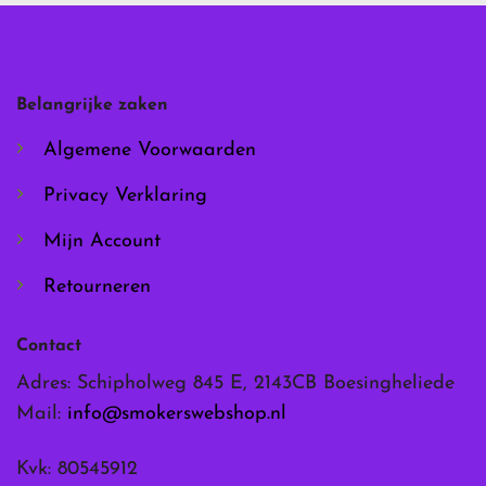
Deze
Deze
optie
optie
kan
kan
gekozen
gekozen
worden
worden
Belangrijke zaken
op
op
de
de
Algemene Voorwaarden
productpagina
productpagina
Privacy Verklaring
Mijn Account
Retourneren
Contact
Adres: Schipholweg 845 E, 2143CB Boesingheliede
Mail:
info@smokerswebshop.nl
Kvk: 80545912