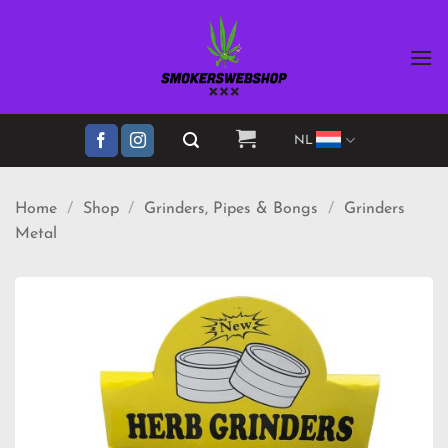
Ga
naar
inhoud
NL
Home
/
Shop
/
Grinders, Pipes & Bongs
/
Grinders
Metal