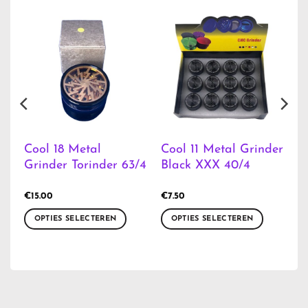
Cool 18 Metal
Cool 11 Metal Grinder
Grinder Torinder 63/4
Black XXX 40/4
€
15.00
€
7.50
OPTIES SELECTEREN
OPTIES SELECTEREN
Dit
Dit
product
product
heeft
heeft
meerdere
meerdere
variaties.
variaties.