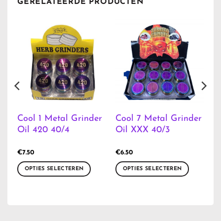
GERELATEERDE PRODUCTEN
Cool 1 Metal Grinder
Cool 7 Metal Grinder
Oil 420 40/4
Oil XXX 40/3
€
7.50
€
6.50
OPTIES SELECTEREN
OPTIES SELECTEREN
Dit
Dit
product
product
heeft
heeft
meerdere
meerdere