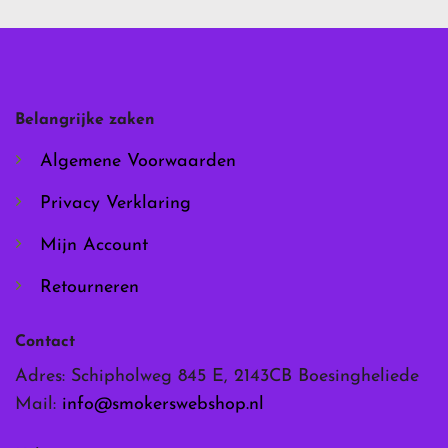
variaties.
variaties.
Deze
Deze
optie
optie
kan
kan
gekozen
gekozen
worden
worden
Belangrijke zaken
op
op
de
de
Algemene Voorwaarden
productpagina
productpagina
Privacy Verklaring
Mijn Account
Retourneren
Contact
Adres: Schipholweg 845 E, 2143CB Boesingheliede
Mail:
info@smokerswebshop.nl