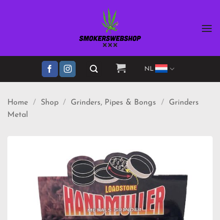
Ga
naar
inhoud
NL
Home
/
Shop
/
Grinders, Pipes & Bongs
/
Grinders
Metal