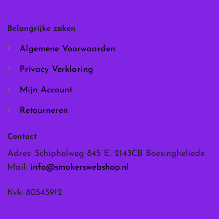
kan
kan
gekozen
gekozen
worden
worden
Belangrijke zaken
op
op
de
de
Algemene Voorwaarden
productpagina
productpagina
Privacy Verklaring
Mijn Account
Retourneren
Contact
Adres: Schipholweg 845 E, 2143CB Boesingheliede
Mail:
info@smokerswebshop.nl
Kvk: 80545912