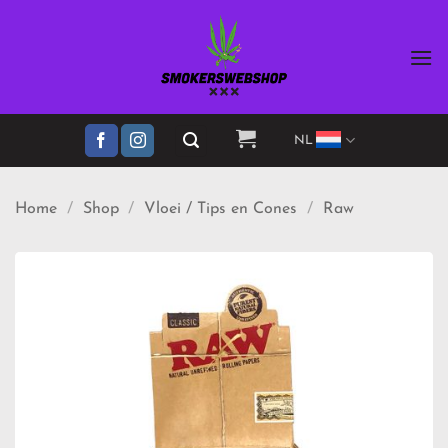
Ga
naar
inhoud
NL
Home
/
Shop
/
Vloei / Tips en Cones
/
Raw