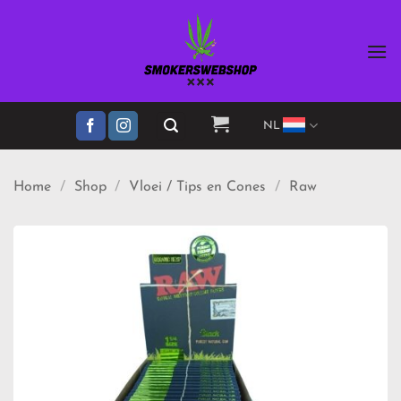
Ga
naar
inhoud
NL
Home
/
Shop
/
Vloei / Tips en Cones
/
Raw