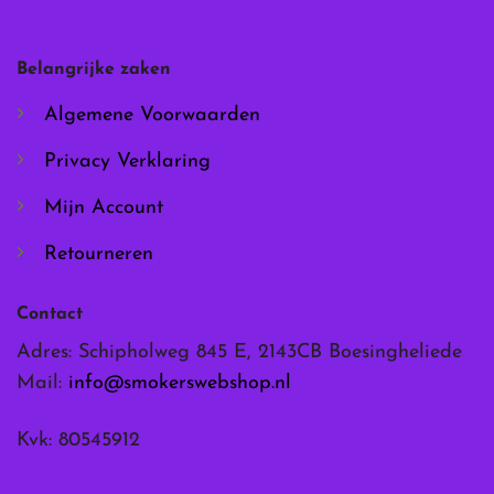
kan
kan
gekozen
gekozen
worden
worden
Belangrijke zaken
op
op
de
de
Algemene Voorwaarden
productpagina
productpagina
Privacy Verklaring
Mijn Account
Retourneren
Contact
Adres: Schipholweg 845 E, 2143CB Boesingheliede
Mail:
info@smokerswebshop.nl
Kvk: 80545912