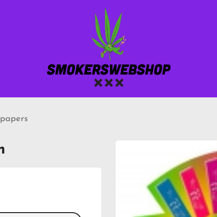
 papers
m