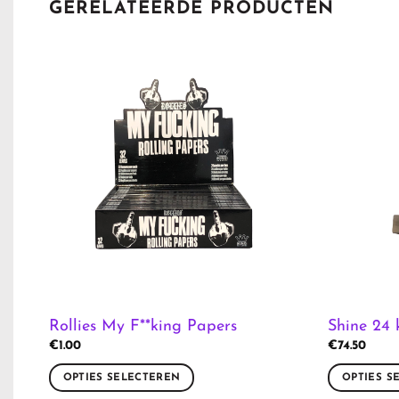
GERELATEERDE PRODUCTEN
Rollies My F**king Papers
Shine 24 
€
1.00
€
74.50
OPTIES SELECTEREN
OPTIES S