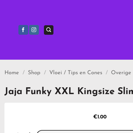
Ga
naar
inhoud
Home
/
Shop
/
Vloei / Tips en Cones
/
Overige
Jaja Funky XXL Kingsize Sli
€
1.00