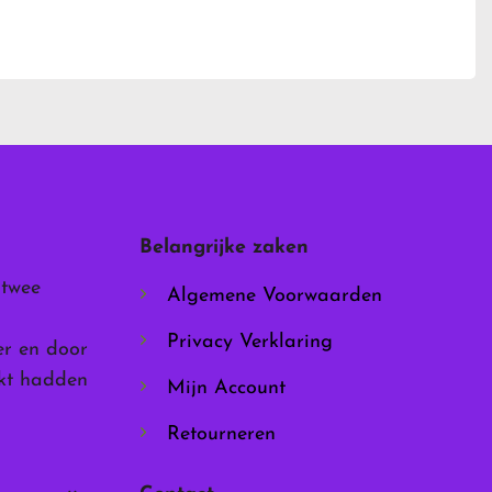
Dit
product
heeft
meerdere
variaties.
Deze
optie
kan
gekozen
worden
Belangrijke zaken
op
de
 twee
Algemene Voorwaarden
productpagina
Privacy Verklaring
er en door
rkt hadden
Mijn Account
Retourneren