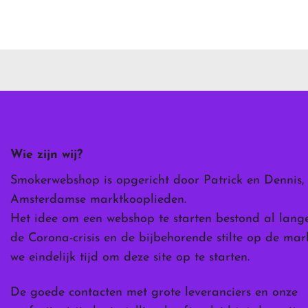
Dit
product
heeft
meerdere
variaties.
Deze
optie
kan
gekozen
worden
Wie zijn wij?
op
de
Smokerwebshop is opgericht door Patrick en Dennis,
ina
productpagina
Amsterdamse marktkooplieden.
Het idee om een webshop te starten bestond al lang
de Corona-crisis en de bijbehorende stilte op de ma
we eindelijk tijd om deze site op te starten.
De goede contacten met grote leveranciers en onze