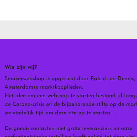
product
heeft
meerdere
variaties.
Deze
optie
kan
gekozen
worden
Wie zijn wij?
op
de
Smokerwebshop is opgericht door Patrick en Dennis,
ina
productpagina
Amsterdamse marktkooplieden.
Het idee om een webshop te starten bestond al lang
de Corona-crisis en de bijbehorende stilte op de ma
we eindelijk tijd om deze site op te starten.
De goede contacten met grote leveranciers en onze