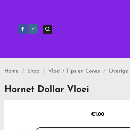
Ga
naar
inhoud
Home
/
Shop
/
Vloei / Tips en Cones
/
Overige
Hornet Dollar Vloei
€
1.00