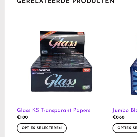
GERELATEERDE PRODUCTEN
Glass KS Transparant Papers
Jumbo Bl
€
1.00
€
0.60
OPTIES SELECTEREN
OPTIES S
Dit
Dit