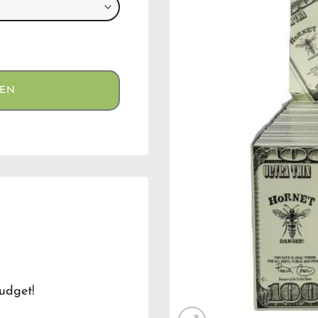
GEN
udget!