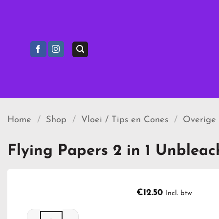
Ga
naar
inhoud
Home
/
Shop
/
Vloei / Tips en Cones
/
Overige
Flying Papers 2 in 1 Unblea
€
12.50
Incl. btw
Flying Papers 2 in 1 Unbleached aantal