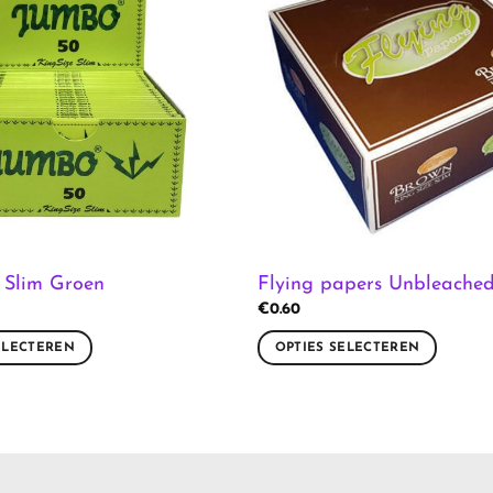
 Slim Groen
Flying papers Unbleache
€
0.60
ELECTEREN
OPTIES SELECTEREN
Dit
product
heeft
meerdere
variaties.