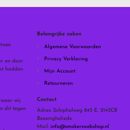
Deze
optie
kan
gekozen
worden
Belangrijke zaken
op
de
 twee
Algemene Voorwaarden
productpagina
Privacy Verklaring
er en door
rkt hadden
Mijn Account
Retourneren
Contact
, waar wij
n dit tegen
Adres: Schipholweg 845 E, 2143CB
Boesingheliede
Mail:
info@smokerswebshop.nl