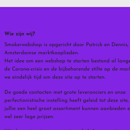
Deze
optie
kan
gekozen
worden
Wie zijn wij?
op
de
Smokerwebshop is opgericht door Patrick en Dennis,
ina
productpagina
Amsterdamse marktkooplieden.
Het idee om een webshop te starten bestond al lang
de Corona-crisis en de bijbehorende stilte op de ma
we eindelijk tijd om deze site op te starten.
De goede contacten met grote leveranciers en onze
perfectionistische instelling heeft geleid tot deze site
jullie een heel groot assortiment kunnen aanbieden e
wel zeer lage prijzen.