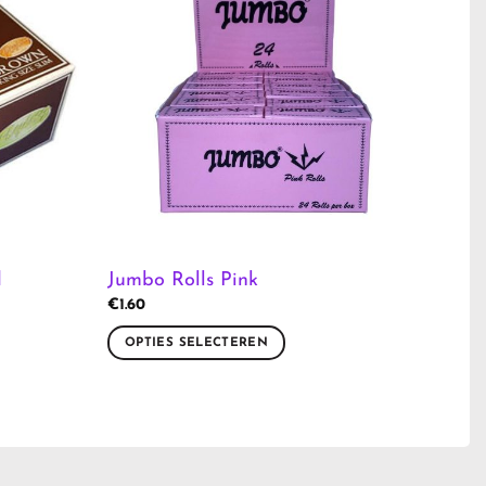
d
Jumbo Rolls Pink
€
1.60
OPTIES SELECTEREN
Dit
product
heeft
meerdere
variaties.