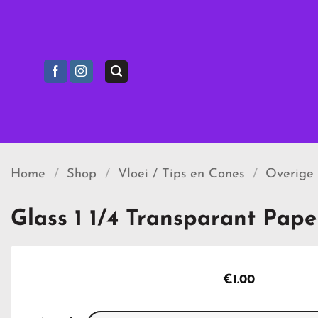
Ga
naar
inhoud
Home
/
Shop
/
Vloei / Tips en Cones
/
Overige
Glass 1 1/4 Transparant Pape
€
1.00