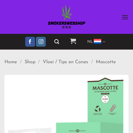
Ga
naar
inhoud
NL
Home
/
Shop
/
Vloei / Tips en Cones
/
Mascotte