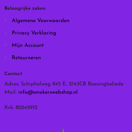
worden
worden
Belangrijke zaken
op
op
de
de
Algemene Voorwaarden
productpagina
productpagina
Privacy Verklaring
Mijn Account
Retourneren
Contact
Adres: Schipholweg 845 E, 2143CB Boesingheliede
Mail:
info@smokerswebshop.nl
Kvk: 80545912