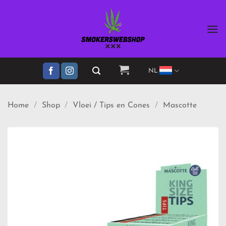
Ga
naar
inhoud
NL
Home
/
Shop
/
Vloei / Tips en Cones
/
Mascotte