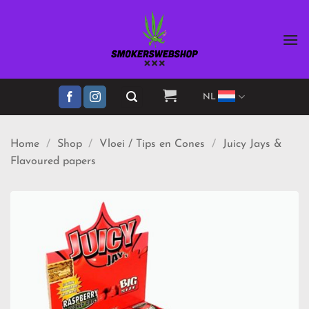
Ga
naar
inhoud
NL
Home
/
Shop
/
Vloei / Tips en Cones
/
Juicy Jays &
Flavoured papers