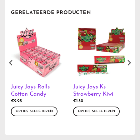
GERELATEERDE PRODUCTEN
Juicy Jays Rolls
Juicy Jays Ks
Cotton Candy
Strawberry Kiwi
€
2.25
€
1.50
OPTIES SELECTEREN
OPTIES SELECTEREN
Dit
Dit
product
product
heeft
heeft
meerdere
meerdere