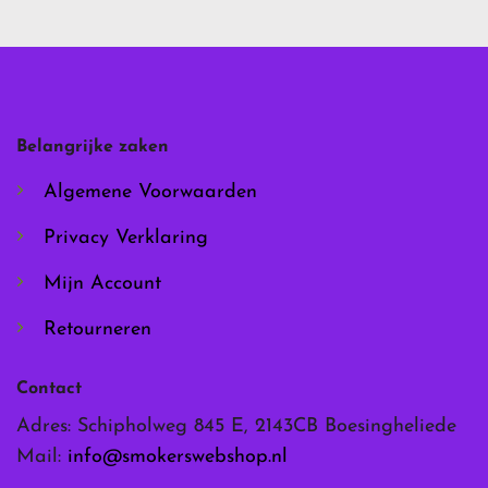
variaties.
variaties.
Deze
Deze
optie
optie
kan
kan
gekozen
gekozen
worden
worden
Belangrijke zaken
op
op
de
de
Algemene Voorwaarden
productpagina
productpagina
Privacy Verklaring
Mijn Account
Retourneren
Contact
Adres: Schipholweg 845 E, 2143CB Boesingheliede
Mail:
info@smokerswebshop.nl