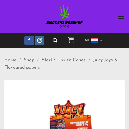
Ga
naar
inhoud
NL
Home
/
Shop
/
Vloei / Tips en Cones
/
Juicy Jays &
Flavoured papers