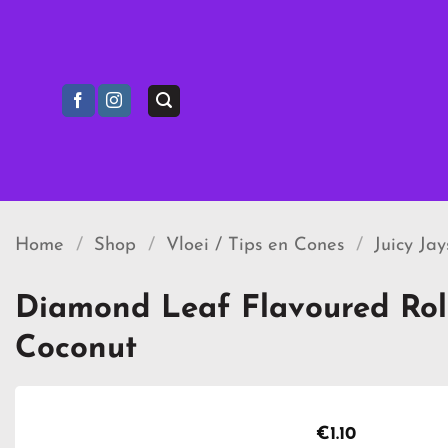
Ga
naar
inhoud
Home
/
Shop
/
Vloei / Tips en Cones
/
Juicy Ja
Diamond Leaf Flavoured Rol
Coconut
€
1.10