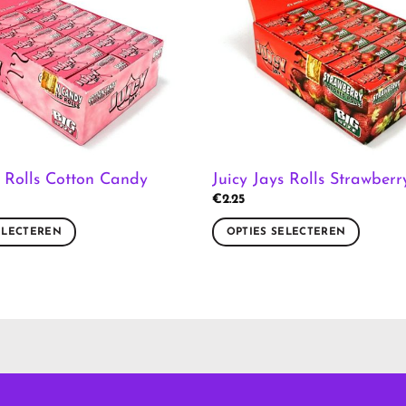
s Rolls Cotton Candy
Juicy Jays Rolls Strawberr
€
2.25
ELECTEREN
OPTIES SELECTEREN
Dit
product
heeft
meerdere
variaties.
Deze
optie
kan