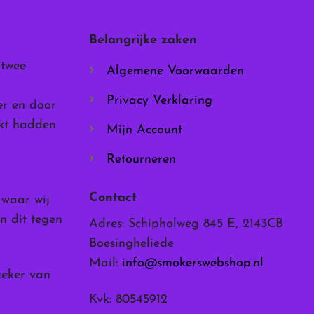
gekozen
worden
Belangrijke zaken
op
de
 twee
Algemene Voorwaarden
productpagina
Privacy Verklaring
er en door
rkt hadden
Mijn Account
Retourneren
Contact
, waar wij
n dit tegen
Adres: Schipholweg 845 E, 2143CB
Boesingheliede
Mail:
info@smokerswebshop.nl
zeker van
Kvk: 80545912