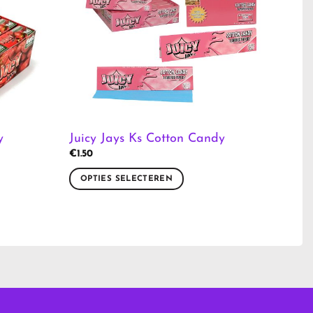
y
Juicy Jays Ks Cotton Candy
€
1.50
OPTIES SELECTEREN
Dit
product
heeft
meerdere
variaties.
Deze
optie
kan