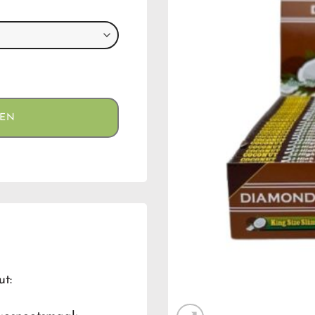
aantal
GEN
t: