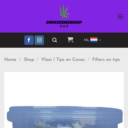
Ga
naar
inhoud
NL
Home
/
Shop
/
Vloei / Tips en Cones
/
Filters en tips