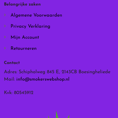
worden
worden
Belangrijke zaken
op
op
de
de
Algemene Voorwaarden
productpagina
productpagina
Privacy Verklaring
Mijn Account
Retourneren
Contact
Adres: Schipholweg 845 E, 2143CB Boesingheliede
Mail:
info@smokerswebshop.nl
Kvk: 80545912