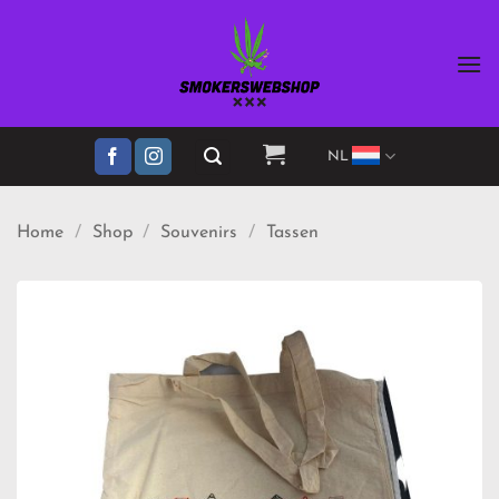
Ga
naar
inhoud
NL
Home
/
Shop
/
Souvenirs
/
Tassen