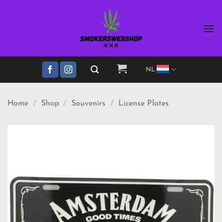
Ga
naar
inhoud
NL
Home
/
Shop
/
Souvenirs
/
License Plates