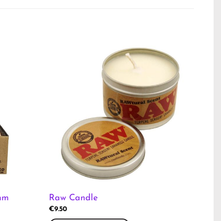
mm
Raw Candle
€
9.50