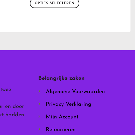
OPTIES SELECTEREN
Dit
product
heeft
meerdere
variaties.
Deze
optie
kan
gekozen
worden
Belangrijke zaken
op
de
 twee
Algemene Voorwaarden
productpagina
Privacy Verklaring
er en door
rkt hadden
Mijn Account
Retourneren