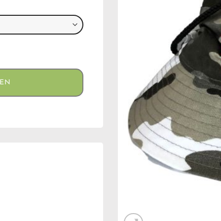
1-62) aantal
GEN