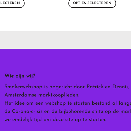
ELECTEREN
OPTIES SELECTEREN
Dit
product
heeft
meerdere
variaties.
Deze
optie
kan
gekozen
worden
Wie zijn wij?
op
de
Smokerwebshop is opgericht door Patrick en Dennis,
ina
productpagina
Amsterdamse marktkooplieden.
Het idee om een webshop te starten bestond al lang
de Corona-crisis en de bijbehorende stilte op de ma
we eindelijk tijd om deze site op te starten.