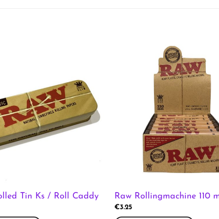
lled Tin Ks / Roll Caddy
Raw Rollingmachine 110 
€
3.25