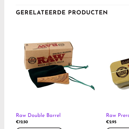
GERELATEERDE PRODUCTEN
Raw Double Barrel
Raw Prero
€
12.50
€
2.95