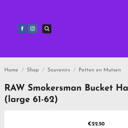
Ga
naar
inhoud
Home
/
Shop
/
Souvenirs
/
Petten en Mutsen
RAW Smokersman Bucket Ha
(large 61-62)
€
22.50