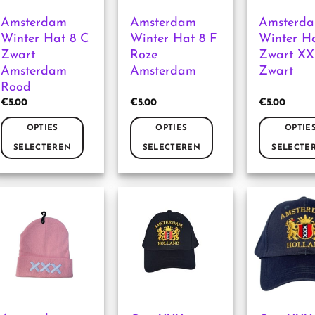
Amsterdam
Amsterdam
Amsterd
Winter Hat 8 C
Winter Hat 8 F
Winter H
Zwart
Roze
Zwart X
Amsterdam
Amsterdam
Zwart
Rood
€
5.00
€
5.00
€
5.00
OPTIES
OPTIES
OPTIE
SELECTEREN
SELECTEREN
SELECTE
Dit
Dit
Dit
product
product
product
heeft
heeft
heeft
meerdere
meerdere
meerdere
variaties.
variaties.
variaties.
Deze
Deze
Deze
optie
optie
optie
kan
kan
kan
gekozen
gekozen
gekozen
worden
worden
worden