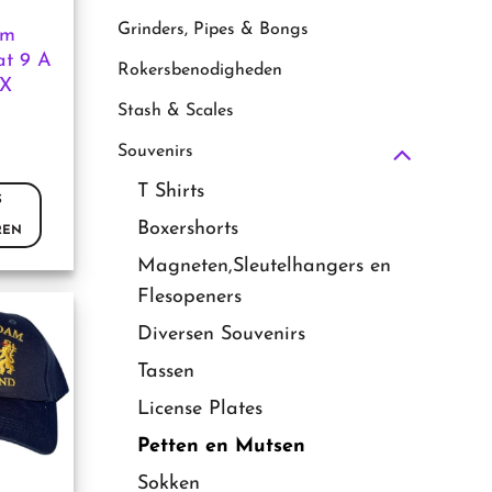
Grinders, Pipes & Bongs
am
at 9 A
Rokersbenodigheden
XX
Stash & Scales
Souvenirs
T Shirts
S
Boxershorts
REN
Magneten,Sleutelhangers en
Flesopeners
Diversen Souvenirs
Tassen
License Plates
Petten en Mutsen
Sokken