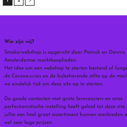
1
2
meerdere
meerdere
meerdere
variaties.
variaties.
variaties.
Deze
Deze
Deze
optie
optie
optie
kan
kan
kan
gekozen
gekozen
gekozen
Wie zijn wij?
worden
worden
worden
op
op
op
Smokerwebshop is opgericht door Patrick en Dennis,
de
de
de
Amsterdamse marktkooplieden.
productpagina
productpagina
productpag
Het idee om een webshop te starten bestond al lang
de Corona-crisis en de bijbehorende stilte op de ma
we eindelijk tijd om deze site op te starten.
De goede contacten met grote leveranciers en onze
perfectionistische instelling heeft geleid tot deze site
jullie een heel groot assortiment kunnen aanbieden e
wel zeer lage prijzen.