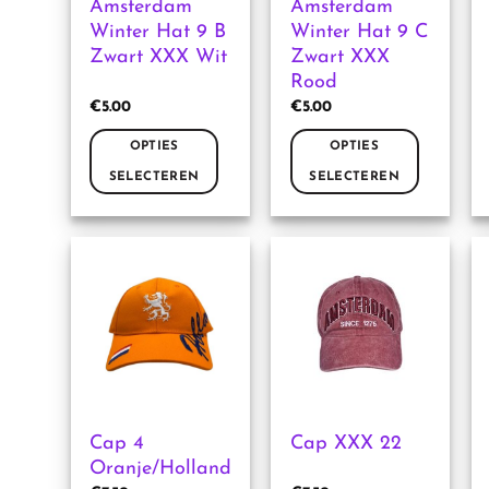
Amsterdam
Amsterdam
op
op
Winter Hat 9 B
Winter Hat 9 C
de
de
Zwart XXX Wit
Zwart XXX
productpagina
productpagina
Rood
€
5.00
€
5.00
OPTIES
OPTIES
SELECTEREN
SELECTEREN
Dit
Dit
product
product
heeft
heeft
meerdere
meerdere
variaties.
variaties.
Deze
Deze
optie
optie
kan
kan
gekozen
gekozen
worden
worden
Cap 4
Cap XXX 22
op
op
Oranje/Holland
de
de