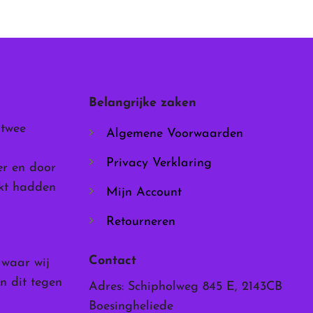
Belangrijke zaken
 twee
Algemene Voorwaarden
ina
Privacy Verklaring
er en door
rkt hadden
Mijn Account
Retourneren
Contact
, waar wij
n dit tegen
Adres: Schipholweg 845 E, 2143CB
Boesingheliede