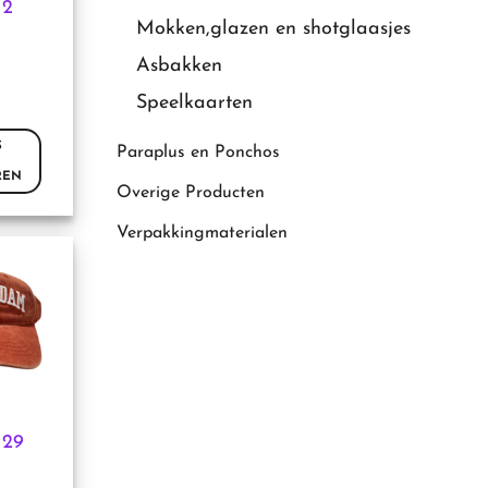
 2
Mokken,glazen en shotglaasjes
Asbakken
ina
Speelkaarten
S
Paraplus en Ponchos
REN
Overige Producten
Verpakkingmaterialen
 29