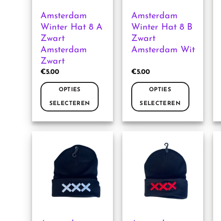
Amsterdam
Amsterdam
Winter Hat 8 A
Winter Hat 8 B
Zwart
Zwart
Amsterdam
Amsterdam Wit
Zwart
€
5.00
€
5.00
OPTIES
OPTIES
SELECTEREN
SELECTEREN
Dit
Dit
product
product
heeft
heeft
meerdere
meerdere
variaties.
variaties.
Deze
Deze
optie
optie
kan
kan
gekozen
gekozen
worden
worden