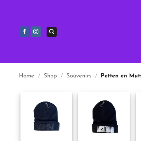
Ga
naar
inhoud
Home
/
Shop
/
Souvenirs
/
Petten en Mut