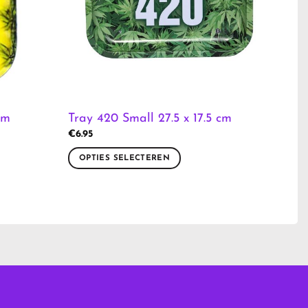
cm
Tray 420 Small 27.5 x 17.5 cm
€
6.95
OPTIES SELECTEREN
Dit
product
heeft
meerdere
variaties.
Deze
optie
kan
gekozen