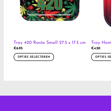
Tray 420 Rasta Small 27.5 x 17.5 cm
Tray Hams
€
6.95
€
4.50
OPTIES SELECTEREN
OPTIES S
Dit
Dit
product
product
heeft
heeft
meerdere
meerdere
variaties.
variaties.
Deze
Deze
optie
optie
kan
kan
gekozen
gekozen