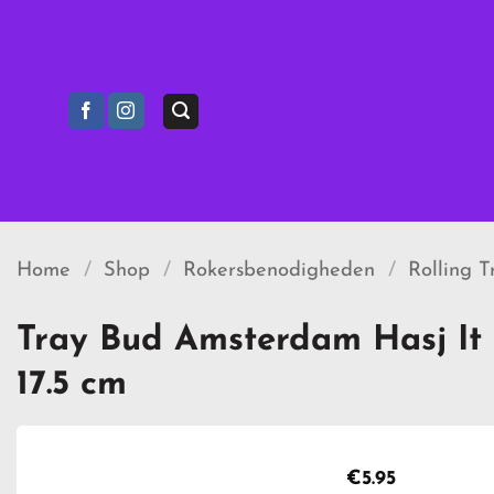
Ga
naar
inhoud
Home
/
Shop
/
Rokersbenodigheden
/
Rolling T
Tray Bud Amsterdam Hasj It 
17.5 cm
€
5.95