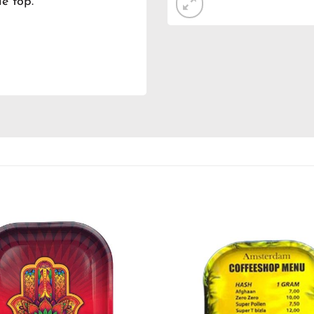
e top.