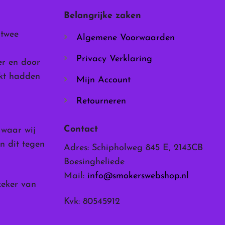
worden
Belangrijke zaken
op
de
 twee
Algemene Voorwaarden
productpagina
Privacy Verklaring
er en door
rkt hadden
Mijn Account
Retourneren
Contact
, waar wij
n dit tegen
Adres: Schipholweg 845 E, 2143CB
Boesingheliede
Mail:
info@smokerswebshop.nl
zeker van
Kvk: 80545912