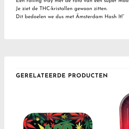
Een rolling tray met de foto van een super mooi
Je ziet de THC-kristallen gewoon zitten.
Dit bedoelen we dus met Ämsterdam Hash It!”
GERELATEERDE PRODUCTEN