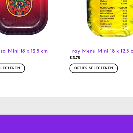
a Mini 18 x 12.5 cm
Tray Menu Mini 18 x 12.5 
€
3.75
ELECTEREN
OPTIES SELECTEREN
Dit
product
heeft
meerdere
variaties.
Deze
optie
kan
gekozen