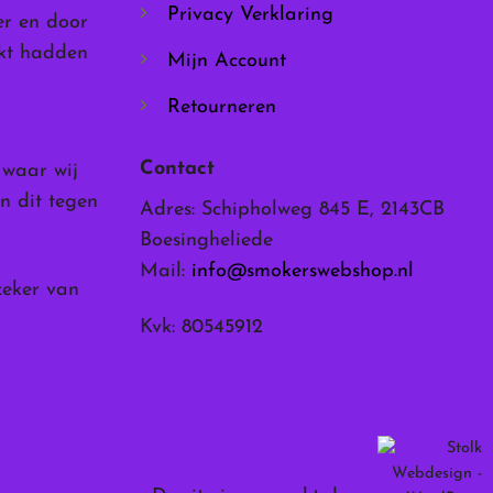
Privacy Verklaring
er en door
rkt hadden
Mijn Account
Retourneren
Contact
, waar wij
n dit tegen
Adres: Schipholweg 845 E, 2143CB
Boesingheliede
Mail:
info@smokerswebshop.nl
zeker van
Kvk: 80545912