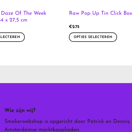
 Daze Of The Week
Raw Pop Up Tin Click Box
4 x 27,5 cm
€
2.75
ELECTEREN
OPTIES SELECTEREN
Dit
product
heeft
meerdere
variaties.
Deze
optie
kan
gekozen
worden
Wie zijn wij?
op
de
Smokerwebshop is opgericht door Patrick en Dennis,
ina
productpagina
Amsterdamse marktkooplieden.