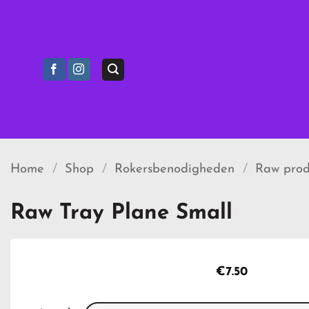
Ga
naar
inhoud
Home
/
Shop
/
Rokersbenodigheden
/
Raw prod
Raw Tray Plane Small
€
7.50