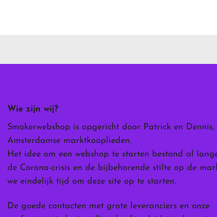
Dit
product
heeft
meerdere
variaties.
Deze
optie
kan
gekozen
worden
Wie zijn wij?
op
de
Smokerwebshop is opgericht door Patrick en Dennis,
ina
productpagina
Amsterdamse marktkooplieden.
Het idee om een webshop te starten bestond al lang
de Corona-crisis en de bijbehorende stilte op de ma
we eindelijk tijd om deze site op te starten.
De goede contacten met grote leveranciers en onze