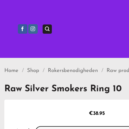
Ga
naar
inhoud
Home
/
Shop
/
Rokersbenodigheden
/
Raw prod
Raw Silver Smokers Ring 10
€
38.95