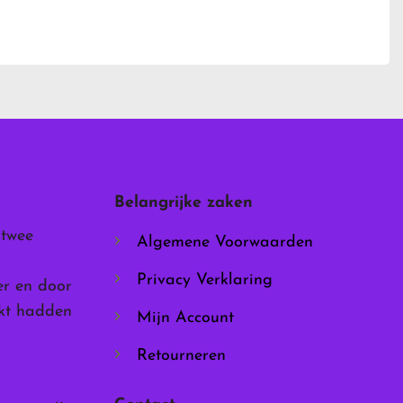
Dit
product
heeft
meerdere
variaties.
Deze
optie
kan
gekozen
worden
Belangrijke zaken
op
de
 twee
Algemene Voorwaarden
productpagina
Privacy Verklaring
er en door
rkt hadden
Mijn Account
Retourneren