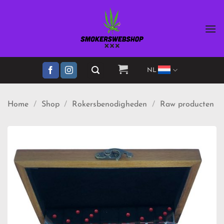
Ga
naar
inhoud
NL
Home
/
Shop
/
Rokersbenodigheden
/
Raw producten