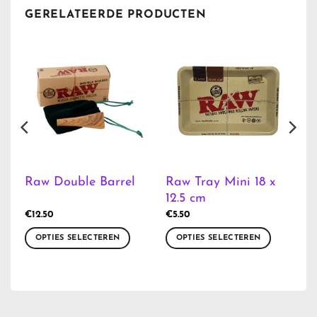
GERELATEERDE PRODUCTEN
Raw Tray Mini 18 x
Raw Double Barrel
12.5 cm
€
12.50
€
5.50
OPTIES SELECTEREN
OPTIES SELECTEREN
Dit
Dit
product
product
heeft
heeft
meerdere
meerdere
variaties.
variaties.