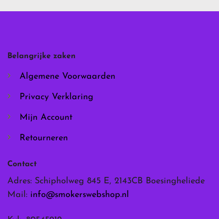
Deze
Deze
optie
optie
kan
kan
gekozen
gekozen
worden
worden
Belangrijke zaken
op
op
de
de
Algemene Voorwaarden
productpagina
productpagina
Privacy Verklaring
Mijn Account
Retourneren
Contact
Adres: Schipholweg 845 E, 2143CB Boesingheliede
Mail:
info@smokerswebshop.nl